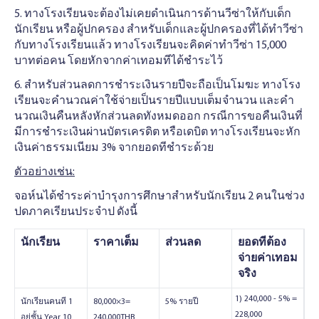
5. ทางโรงเรียนจะต้องไม่เคยดําเนินการด้านวีซ่าให้กับเด็ก
นักเรียน หรือผู้ปกครอง สําหรับเด็กและผู้ปกครองที่ได้ทําวีซ่า
กับทางโรงเรียนแล้ว ทางโรงเรียนจะคิดค่าทําวีซ่า 15,000
บาทต่อคน โดยหักจากค่าเทอมทีได้ชําระไว้
6. สําหรับส่วนลดการชําระเงินรายปีจะถือเป็นโมฆะ ทางโรง
เรียนจะคํานวณค่าใช้จ่ายเป็นรายปีแบบเต็มจํานวน และคํา
นวณเงินคืนหลังหักส่วนลดทังหมดออก กรณีการขอคืนเงินที่
มีการชําระเงินผ่านบัตรเครดิต หรือเดบิต ทางโรงเรียนจะหัก
เงินค่าธรรมเนียม 3% จากยอดทีชําระด้วย
ตัวอย่างเช่น:
จอห์นได้ชําระค่าบํารุงการศึกษาสําหรับนักเรียน 2 คนในช่วง
ปดภาคเรียนประจําป ดังนี้
นักเรียน
ราคาเต็ม
ส่วนลด
ยอดทีต้อง
จ่ายค่าเทอม
จริง
1) 240,000 - 5% =
นักเรียนคนที 1
80,000×3=
5% รายปี
228,000
อยู่ชั้น Year 10
240,000THB