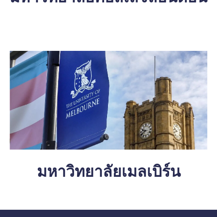
มหาวิทยาลัยเมลเบิร์น