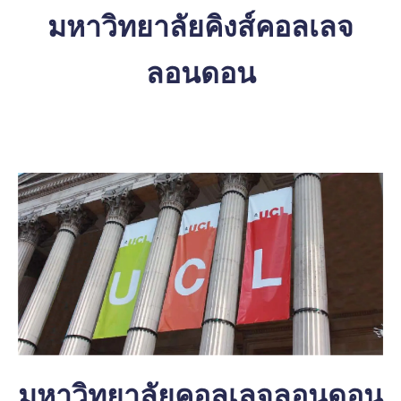
มหาวิทยาลัยคิงส์คอลเลจ
ลอนดอน
มหาวิทยาลัยคอลเลจลอนดอน