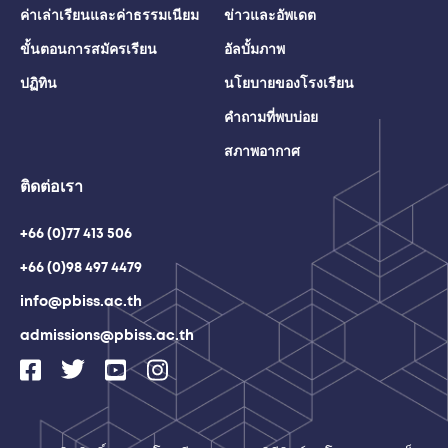
ค่าเล่าเรียนและค่าธรรมเนียม
ข่าวและอัพเดต
ขั้นตอนการสมัครเรียน
อัลบั้มภาพ
ปฏิทิน
นโยบายของโรงเรียน
คำถามที่พบบ่อย
สภาพอากาศ
ติดต่อเรา
+66 (0)77 413 506
+66 (0)98 497 4479
info@pbiss.ac.th
admissions@pbiss.ac.th