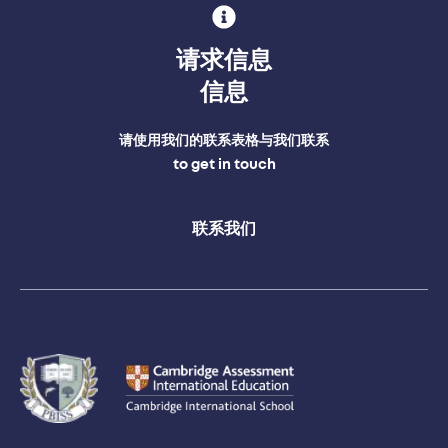
请求信息
信息
请使用我们的联系表格与我们联系
to get in touch
联系我们