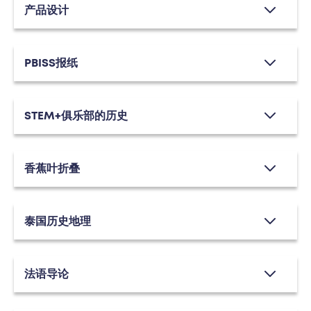
产品设计
PBISS报纸
STEM+俱乐部的历史
香蕉叶折叠
泰国历史地理
法语导论