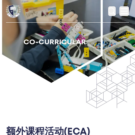
Ope
CO-CURRICULAR
额外课程活动(ECA)