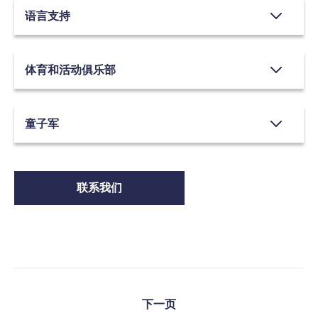
语言支持
体育和活动俱乐部
童子军
联系我们
下一页