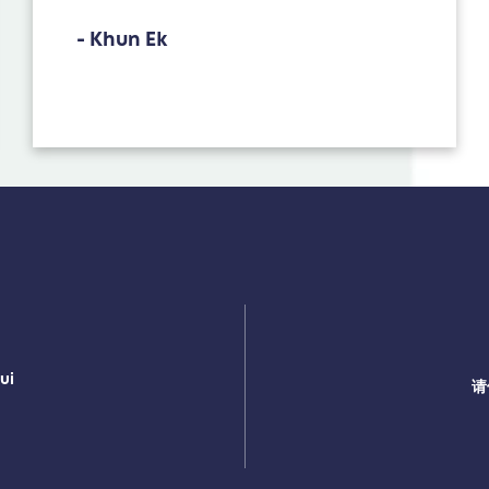
- Khun Ek
ui
请