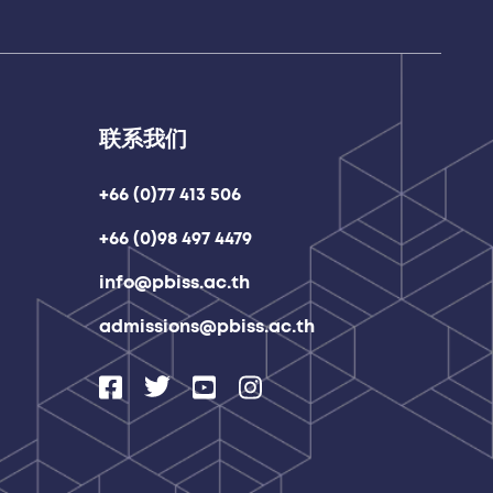
联系我们
+66 (0)77 413 506
+66 (0)98 497 4479
info@pbiss.ac.th
admissions@pbiss.ac.th