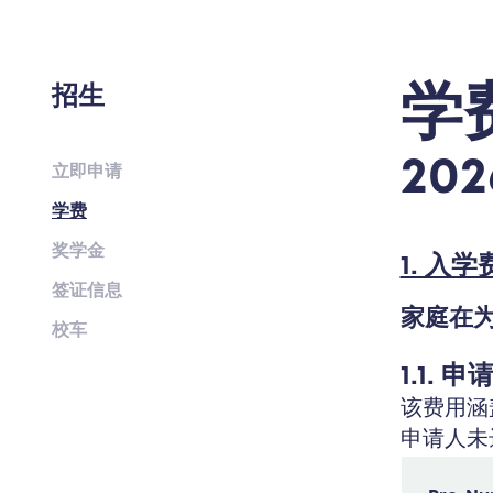
学
招生
202
立即申请
学费
奖学金
1. 入学
签证信息
家庭在为
校车
1.1. 申
该费用涵
申请人未