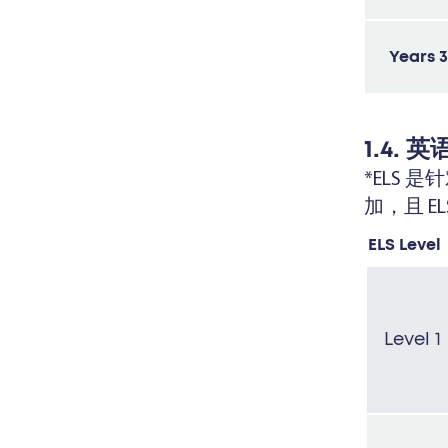
Years 3
1.4.
*ELS
加，且 
ELS Level
Level 1