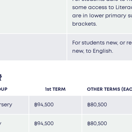
some access to Litera
are in lower primary s
brackets.
For students new, or re
new, to English.
费
OUP
1st TERM
OTHER TERMS (EA
rsery
฿94,500
฿80,500
y
฿94,500
฿80,500