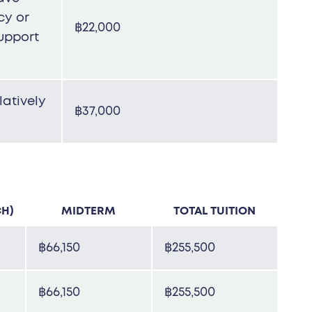
cy or
฿22,000
upport
latively
฿37,000
CH)
MIDTERM
TOTAL TUITION
฿66,150
฿255,500
฿66,150
฿255,500