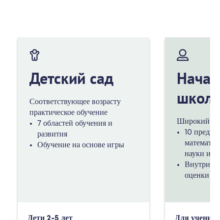
Детский сад
Начал
школ
Соответствующее возрасту
практическое обучение
Широкий уч
7 областей обучения и
10 предме
развития
математик
Обучение на основе игры
науки и др
Внутрикл
оценки зн
Дети 2-5 лет
Для учеников