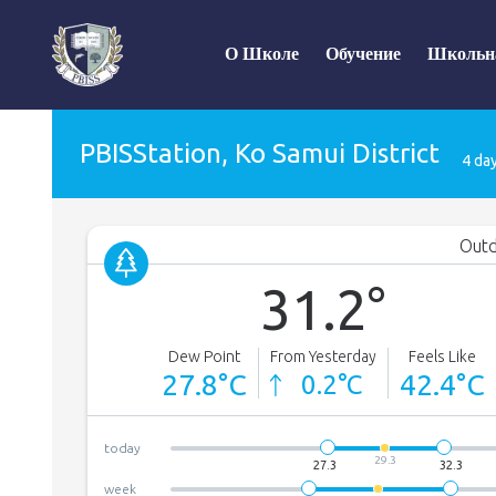
О Школе
Обучение
Школьн